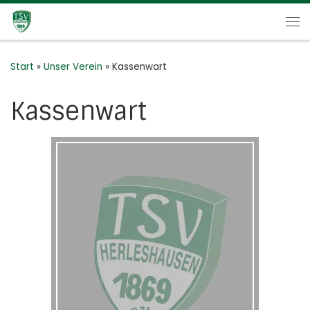
Zum Inhalt springen
Me
Start
»
Unser Verein
»
Kassenwart
Kassenwart