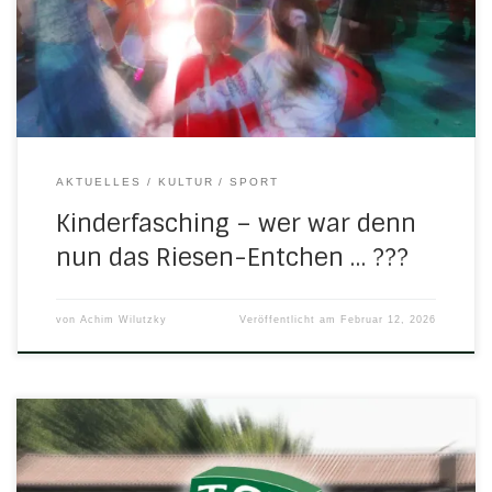
wer in dem Entchen steckte und es zum Leben erweckte …
Helau und viel Radau beim Kinderfasching Der traditionelle
Kinderfasching […]
AKTUELLES
KULTUR
SPORT
Kinderfasching – wer war denn
nun das Riesen-Entchen … ???
von
Achim Wilutzky
Veröffentlicht am
Februar 12, 2026
Ordentliche Mitgliederversammlung (JHV) An alle
Mitglieder des TSV 1869 Herleshausen e.V. EINLADUNG
Am Samstag, dem 07.03.2026, findet um 19:30