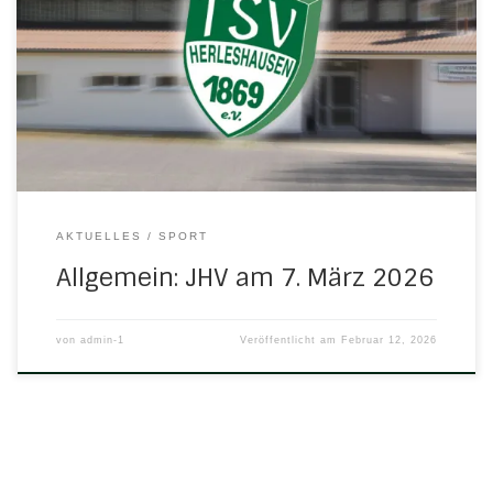
Uhr die ordentlichen Mitgliederversammlung
(Jahreshauptversammlung) des TSV 1869 Herleshausen
e.V. in der vereinseigenen TSV-Multifunktionshalle statt.
Hierzu laden wir recht herzlich ein und freuen uns, Sie
begrüßen zu dürfen! TAGESORDNUNG TOP 01) Wahl von
Ehrenmitgliedern TOP 02) Vorstandsberichte 2025 TOP
03) Kassenprüfbericht 2025 […]
AKTUELLES
SPORT
Allgemein: JHV am 7. März 2026
von
admin-1
Veröffentlicht am
Februar 12, 2026