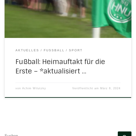
einem Nachholspiel die Punkte. Das 1:1 schmeichelte dem
Gast, ließ H/N/U II doch zahlreiche Torchancen ungenutzt.
Am kommenden […]
AKTUELLES
FUSSBALL
SPORT
Fußball: Heimauftakt für die
Erste – *aktualisiert …
von
Achim Wilutzky
Veröffentlicht am
März 8, 2024
SUCHE