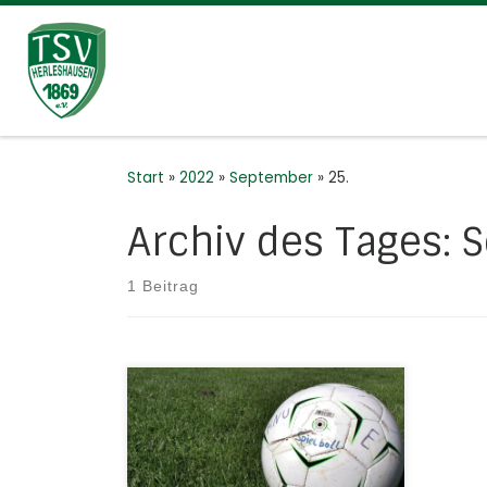
Zum Inhalt springen
Start
»
2022
»
September
»
25.
Archiv des Tages:
S
1 Beitrag
F-Jugend gewinnt hoch in Sontra!
Die neuformierte F-Jugend
konnte am Sonntag gegen die
JSG